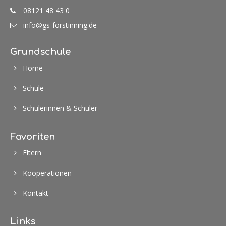
08121 48 43 0
info@gs-forstinning.de
24h
/ 365days
Grundschule
Home
We offer support for our customers
Schule
Mon - Fri 8:00am - 5:00pm
(GMT +1)
Schülerinnen & Schüler
Get in touch
Cybersteel Inc.
Favoriten
376-293 City Road, Suite 600
Eltern
San Francisco, CA 94102
Kooperationen
Have any questions?
Kontakt
+44 1234 567 890
Drop us a line
Links