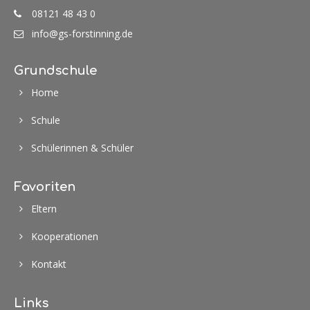
08121 48 43 0
info@gs-forstinning.de
24h
/ 365days
Grundschule
Home
We offer support for our customers
Schule
Mon - Fri 8:00am - 5:00pm
(GMT +1)
Schülerinnen & Schüler
Get in touch
Favoriten
Cybersteel Inc.
376-293 City Road, Suite 600
Eltern
San Francisco, CA 94102
Kooperationen
Have any questions?
Kontakt
+44 1234 567 890
Drop us a line
Links