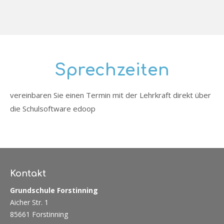
Login
Benutzername
Sprechzeiten
vereinbaren Sie einen Termin mit der Lehrkraft direkt über
Passwort
die Schulsoftware edoop
Anmelden
Kontakt
Register
|
Lost your password?
Grundschule Forstinning
Aicher Str. 1
Support
85661 Forstinning
Lorem ipsum dolor sit amet: