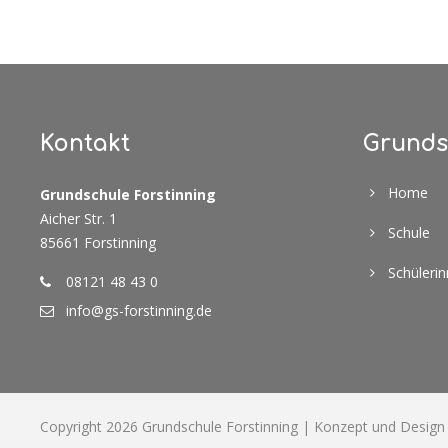
Kontakt
Grunds
Home
Grundschule Forstinning
Aicher Str. 1
Schule
85661 Forstinning
Schüleri
08121 48 43 0
info@gs-forstinning.de
Copyright 2026 Grundschule Forstinning | Konzept und Desig