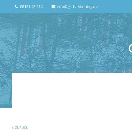
08121 48 43 0
info@gs-forstinning.de
Login
Suppo
Benutzername
Lorem ipsum
24
Passwort
Anmelden
We offer su
Mon - Fri 
Register
|
Lost your password?
ZURÜCK