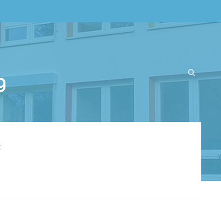
About us
Lorem ipsum dolor sit amet,
consectetuer adipiscing elit.
Aenean commodo ligula eget dolor.
Aenean massa. Cum sociis natoque
penatibus et magnis dis parturient
montes, nascetur ridiculus mus. Donec
quam felis, ultricies nec.
t