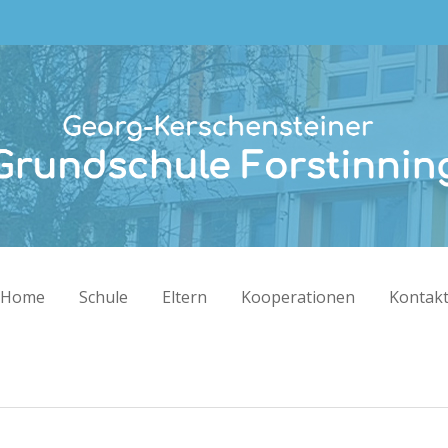
rt
Get in touch
 dolor sit amet:
Cybersteel Inc.
376-293 City Road, Suite 600
San Francisco, CA 94102
h
Have any questions?
/ 365days
+44 1234 567 890
Drop us a line
info@yourdomain.com
Home
Schule
Eltern
Kooperationen
Kontak
pport for our customers
8:00am - 5:00pm
(GMT +1)